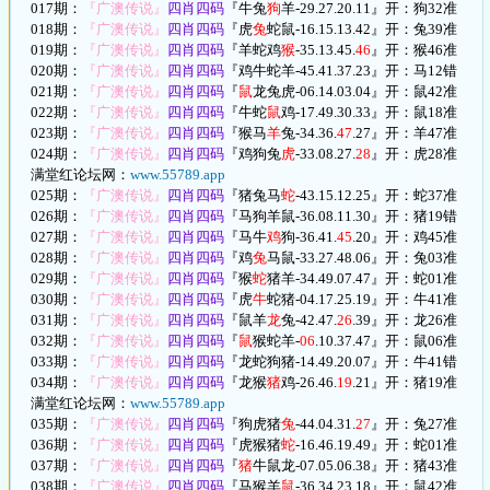
017期：
『广澳传说』
四肖四码
『牛兔
狗
羊-29.27.20.11』开：狗32准
018期：
『广澳传说』
四肖四码
『虎
兔
蛇鼠-16.15.13.42』开：兔39准
019期：
『广澳传说』
四肖四码
『羊蛇鸡
猴
-35.13.45.
46
』开：猴46准
020期：
『广澳传说』
四肖四码
『鸡牛蛇羊-45.41.37.23』开：马12错
021期：
『广澳传说』
四肖四码
『
鼠
龙兔虎-06.14.03.04』开：鼠42准
022期：
『广澳传说』
四肖四码
『牛蛇
鼠
鸡-17.49.30.33』开：鼠18准
023期：
『广澳传说』
四肖四码
『猴马
羊
兔-34.36.
47
.27』开：羊47准
024期：
『广澳传说』
四肖四码
『鸡狗兔
虎
-33.08.27.
28
』开：虎28准
满堂红论坛网：
www.55789.app
025期：
『广澳传说』
四肖四码
『猪兔马
蛇
-43.15.12.25』开：蛇37准
026期：
『广澳传说』
四肖四码
『马狗羊鼠-36.08.11.30』开：猪19错
027期：
『广澳传说』
四肖四码
『马牛
鸡
狗-36.41.
45
.20』开：鸡45准
028期：
『广澳传说』
四肖四码
『鸡
兔
马鼠-33.27.48.06』开：兔03准
029期：
『广澳传说』
四肖四码
『猴
蛇
猪羊-34.49.07.47』开：蛇01准
030期：
『广澳传说』
四肖四码
『虎
牛
蛇猪-04.17.25.19』开：牛41准
031期：
『广澳传说』
四肖四码
『鼠羊
龙
兔-42.47.
26
.39』开：龙26准
032期：
『广澳传说』
四肖四码
『
鼠
猴蛇羊-
06
.10.37.47』开：鼠06准
033期：
『广澳传说』
四肖四码
『龙蛇狗猪-14.49.20.07』开：牛41错
034期：
『广澳传说』
四肖四码
『龙猴
猪
鸡-26.46.
19
.21』开：猪19准
满堂红论坛网：
www.55789.app
035期：
『广澳传说』
四肖四码
『狗虎猪
兔
-44.04.31.
27
』开：兔27准
036期：
『广澳传说』
四肖四码
『虎猴猪
蛇
-16.46.19.49』开：蛇01准
037期：
『广澳传说』
四肖四码
『
猪
牛鼠龙-07.05.06.38』开：猪43准
038期：
『广澳传说』
四肖四码
『马猴羊
鼠
-36.34.23.18』开：鼠42准