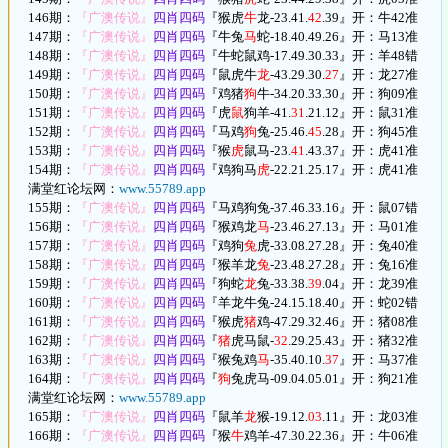
146期：
『广澳传说』
四肖四码
『猴虎
牛
龙-23.41.
42
.39』开：牛42准
147期：
『广澳传说』
四肖四码
『牛兔
马
蛇-18.40.49.26』开：马13准
148期：
『广澳传说』
四肖四码
『牛蛇鼠鸡-17.49.30.33』开：羊48错
149期：
『广澳传说』
四肖四码
『鼠虎牛
龙
-43.29.30.
27
』开：龙27准
150期：
『广澳传说』
四肖四码
『鸡猪
狗
牛-34.20.33.30』开：狗09准
151期：
『广澳传说』
四肖四码
『虎
鼠
狗羊-41.
31
.21.12』开：鼠31准
152期：
『广澳传说』
四肖四码
『马鸡
狗
兔-25.46.
45
.28』开：狗45准
153期：
『广澳传说』
四肖四码
『猴
虎
鼠马-23.
41
.43.37』开：虎41准
154期：
『广澳传说』
四肖四码
『鸡狗马
虎
-22.21.25.17』开：虎41准
满堂红论坛网：
www.55789.app
155期：
『广澳传说』
四肖四码
『马鸡狗兔-37.46.33.16』开：鼠07错
156期：
『广澳传说』
四肖四码
『猴鸡龙
马
-23.46.27.13』开：马01准
157期：
『广澳传说』
四肖四码
『鸡狗
兔
虎-33.08.27.28』开：兔40准
158期：
『广澳传说』
四肖四码
『猴羊龙
兔
-23.48.27.28』开：兔16准
159期：
『广澳传说』
四肖四码
『狗蛇
龙
兔-33.38.
39
.04』开：龙39准
160期：
『广澳传说』
四肖四码
『羊龙牛兔-24.15.18.40』开：蛇02错
161期：
『广澳传说』
四肖四码
『猴虎
猪
鸡-47.29.32.46』开：猪08准
162期：
『广澳传说』
四肖四码
『
猪
虎马鼠-
32
.29.25.43』开：猪32准
163期：
『广澳传说』
四肖四码
『猴兔鸡
马
-35.40.10.
37
』开：马37准
164期：
『广澳传说』
四肖四码
『
狗
兔虎马-09.04.05.01』开：狗21准
满堂红论坛网：
www.55789.app
165期：
『广澳传说』
四肖四码
『鼠羊
龙
猴-19.12.
03
.11』开：龙03准
166期：
『广澳传说』
四肖四码
『猴
牛
鸡羊-47.30.22.36』开：牛06准