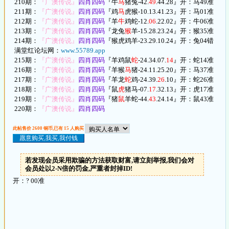
210期：
『广澳传说』
四肖四码
『牛
马
猪兔-42.
49
.44.28』开：马49准
211期：
『广澳传说』
四肖四码
『鸡
马
虎猴-10.13.41.23』开：马01准
212期：
『广澳传说』
四肖四码
『羊
牛
鸡蛇-12.
06
.22.02』开：牛06准
213期：
『广澳传说』
四肖四码
『龙兔
猴
羊-15.28.23.24』开：猴35准
214期：
『广澳传说』
四肖四码
『猴虎鸡羊-23.29.10.24』开：兔04错
满堂红论坛网：
www.55789.app
215期：
『广澳传说』
四肖四码
『羊鸡鼠
蛇
-24.34.07.
14
』开：蛇14准
216期：
『广澳传说』
四肖四码
『羊猴
马
猪-24.11.25.20』开：马37准
217期：
『广澳传说』
四肖四码
『羊龙
蛇
鸡-24.39.
26
.10』开：蛇26准
218期：
『广澳传说』
四肖四码
『鼠
虎
猪马-07.
17
.32.13』开：虎17准
219期：
『广澳传说』
四肖四码
『猪
鼠
羊蛇-44.
43
.24.14』开：鼠43准
220期：
『广澳传说』
四肖四码
此帖售价 2600 铜币,已有 15 人购买
若发现会员采用欺骗的方法获取财富,请立刻举报,我们会对
会员处以2-N倍的罚金,严重者封掉ID!
开：? 00准