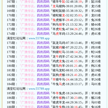
167期：
『广澳传说』
四肖四码
『猪羊牛
鼠
-32.48.18.
19
』开：鼠19准
168期：
『广澳传说』
四肖四码
『
龙
马猪狗-39.01.20.09』开：龙15准
169期：
『广澳传说』
四肖四码
『猴蛇鼠猪-35.38.19.32』开：羊24错
170期：
『广澳传说』
四肖四码
『猪蛇猴
龙
-32.02.35.
03
』开：龙03准
171期：
『广澳传说』
四肖四码
『
兔
虎猴羊-
28
.41.23.12』开：兔28准
172期：
『广澳传说』
四肖四码
『狗马
猪
羊-21.13.32.36』开：猪44准
173期：
『广澳传说』
四肖四码
『羊虎
蛇
兔-47.04.
26
.27』开：蛇26准
174期：
『广澳传说』
四肖四码
『马
虎
羊鸡-13.29.24.46』开：虎41准
满堂红论坛网：
www.55789.app
175期：
『广澳传说』
四肖四码
『鼠龙马鸡-07.39.13.46』开：蛇26错
176期：
『广澳传说』
四肖四码
『鼠猪
鸡
猴-07.20.22.23』开：鸡10准
177期：
『广澳传说』
四肖四码
『狗猪
蛇
马-33.08.
14
.25』开：蛇14准
178期：
『广澳传说』
四肖四码
『龙
牛
鸡羊-27.42.34.36』开：牛18准
179期：
『广澳传说』
四肖四码
『鸡虎
龙
兔-22.41.
15
.16』开：龙15准
180期：
『广澳传说』
四肖四码
『猪马
狗
羊-20.01.
21
.48』开：狗21准
181期：
『广澳传说』
四肖四码
『猪马龙蛇-08.01.15.38』开：鼠19错
182期：
『广澳传说』
四肖四码
『鼠狗
虎
猴-19.21.
41
.23』开：虎41准
183期：
『广澳传说』
四肖四码
『
羊
猪牛马-
24
.44.18.25』开：羊24准
184期：
『广澳传说』
四肖四码
『牛兔
马
虎-18.28.13.17』开：马01准
满堂红论坛网：
www.55789.app
185期：
『广澳传说』
四肖四码
『牛
羊
兔虎-18.24.04.05』开：羊36准
186期：
『广澳传说』
四肖四码
『虎牛
猴
狗-17.30.
23
.09』开：猴23准
187期：
『广澳传说』
四肖四码
『猪虎羊龙-44.29.36.15』开：马01错
188期：
『广澳传说』
四肖四码
『鼠牛
兔
狗-19.30.
16
.45』开：兔16准