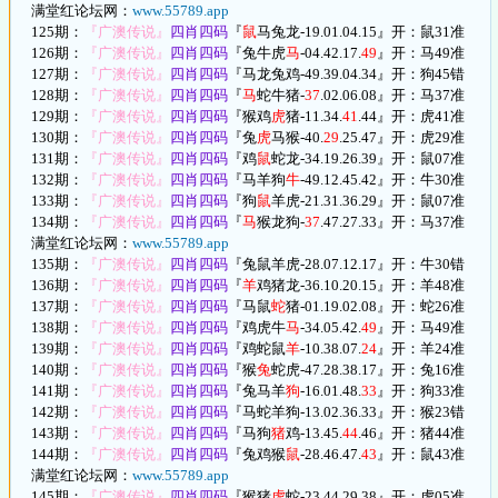
满堂红论坛网：
www.55789.app
125期：
『广澳传说』
四肖四码
『
鼠
马兔龙-19.01.04.15』开：鼠31准
126期：
『广澳传说』
四肖四码
『兔牛虎
马
-04.42.17.
49
』开：马49准
127期：
『广澳传说』
四肖四码
『马龙兔鸡-49.39.04.34』开：狗45错
128期：
『广澳传说』
四肖四码
『
马
蛇牛猪-
37
.02.06.08』开：马37准
129期：
『广澳传说』
四肖四码
『猴鸡
虎
猪-11.34.
41
.44』开：虎41准
130期：
『广澳传说』
四肖四码
『兔
虎
马猴-40.
29
.25.47』开：虎29准
131期：
『广澳传说』
四肖四码
『鸡
鼠
蛇龙-34.19.26.39』开：鼠07准
132期：
『广澳传说』
四肖四码
『马羊狗
牛
-49.12.45.42』开：牛30准
133期：
『广澳传说』
四肖四码
『狗
鼠
羊虎-21.31.36.29』开：鼠07准
134期：
『广澳传说』
四肖四码
『
马
猴龙狗-
37
.47.27.33』开：马37准
满堂红论坛网：
www.55789.app
135期：
『广澳传说』
四肖四码
『兔鼠羊虎-28.07.12.17』开：牛30错
136期：
『广澳传说』
四肖四码
『
羊
鸡猪龙-36.10.20.15』开：羊48准
137期：
『广澳传说』
四肖四码
『马鼠
蛇
猪-01.19.02.08』开：蛇26准
138期：
『广澳传说』
四肖四码
『鸡虎牛
马
-34.05.42.
49
』开：马49准
139期：
『广澳传说』
四肖四码
『鸡蛇鼠
羊
-10.38.07.
24
』开：羊24准
140期：
『广澳传说』
四肖四码
『猴
兔
蛇虎-47.28.38.17』开：兔16准
141期：
『广澳传说』
四肖四码
『兔马羊
狗
-16.01.48.
33
』开：狗33准
142期：
『广澳传说』
四肖四码
『马蛇羊狗-13.02.36.33』开：猴23错
143期：
『广澳传说』
四肖四码
『马狗
猪
鸡-13.45.
44
.46』开：猪44准
144期：
『广澳传说』
四肖四码
『兔鸡猴
鼠
-28.46.47.
43
』开：鼠43准
满堂红论坛网：
www.55789.app
145期：
『广澳传说』
四肖四码
『猴猪
虎
蛇-23.44.29.38』开：虎05准