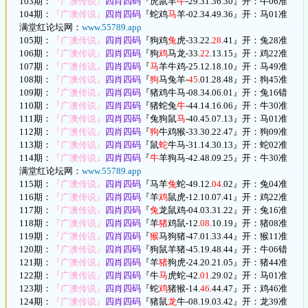
103期：
『广澳传说』
四肖四码
『虎鼠羊
牛
-29.31.36.30』开：牛06准
104期：
『广澳传说』
四肖四码
『蛇鸡
马
羊-02.34.49.36』开：马01准
满堂红论坛网：
www.55789.app
105期：
『广澳传说』
四肖四码
『狗鸡
兔
虎-33.22.
28
.41』开：兔28准
106期：
『广澳传说』
四肖四码
『狗
鸡
马龙-33.
22
.13.15』开：鸡22准
107期：
『广澳传说』
四肖四码
『
马
羊牛鸡-25.12.18.10』开：马49准
108期：
『广澳传说』
四肖四码
『
狗
马兔羊-
45
.01.28.48』开：狗45准
109期：
『广澳传说』
四肖四码
『猪鸡牛马-08.34.06.01』开：兔16错
110期：
『广澳传说』
四肖四码
『猪蛇兔
牛
-44.14.16.06』开：牛30准
111期：
『广澳传说』
四肖四码
『兔狗鼠
马
-40.45.07.13』开：马01准
112期：
『广澳传说』
四肖四码
『
狗
牛鸡猴-33.30.22.47』开：狗09准
113期：
『广澳传说』
四肖四码
『鼠
蛇
牛马-31.14.30.13』开：蛇02准
114期：
『广澳传说』
四肖四码
『
牛
羊狗马-42.48.09.25』开：牛30准
满堂红论坛网：
www.55789.app
115期：
『广澳传说』
四肖四码
『马羊
兔
蛇-49.12.
04
.02』开：兔04准
116期：
『广澳传说』
四肖四码
『羊
鸡
鼠虎-12.10.07.41』开：鸡22准
117期：
『广澳传说』
四肖四码
『
兔
龙鼠鸡-04.03.31.22』开：兔16准
118期：
『广澳传说』
四肖四码
『羊
猪
鸡鼠-12.
08
.10.19』开：猪08准
119期：
『广澳传说』
四肖四码
『
猴
马狗猪-47.01.33.44』开：猴11准
120期：
『广澳传说』
四肖四码
『狗鼠羊猪-45.19.48.44』开：牛06错
121期：
『广澳传说』
四肖四码
『羊
猪
狗虎-24.20.21.05』开：猪44准
122期：
『广澳传说』
四肖四码
『牛
马
虎蛇-42.
01
.29.02』开：马01准
123期：
『广澳传说』
四肖四码
『蛇
鸡
猪猴-14.
46
.44.47』开：鸡46准
124期：
『广澳传说』
四肖四码
『猪鼠
龙
牛-08.19.03.42』开：龙39准