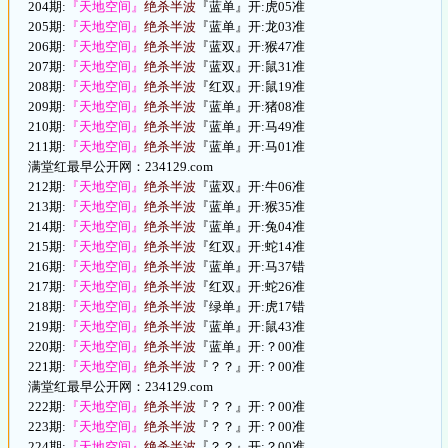
204期:
『天地空间』
绝杀半波
『蓝单』开:虎05准
205期:
『天地空间』
绝杀半波
『蓝单』开:龙03准
206期:
『天地空间』
绝杀半波
『蓝双』开:猴47准
207期:
『天地空间』
绝杀半波
『蓝双』开:鼠31准
208期:
『天地空间』
绝杀半波
『红双』开:鼠19准
209期:
『天地空间』
绝杀半波
『蓝单』开:猪08准
210期:
『天地空间』
绝杀半波
『蓝单』开:马49准
211期:
『天地空间』
绝杀半波
『蓝单』开:马01准
满堂红最早公开网：234129.com
212期:
『天地空间』
绝杀半波
『蓝双』开:牛06准
213期:
『天地空间』
绝杀半波
『蓝单』开:猴35准
214期:
『天地空间』
绝杀半波
『蓝单』开:兔04准
215期:
『天地空间』
绝杀半波
『红双』开:蛇14准
216期:
『天地空间』
绝杀半波
『蓝单』开:马37错
217期:
『天地空间』
绝杀半波
『红双』开:蛇26准
218期:
『天地空间』
绝杀半波
『绿单』开:虎17错
219期:
『天地空间』
绝杀半波
『蓝单』开:鼠43准
220期:
『天地空间』
绝杀半波
『蓝单』开:？00准
221期:
『天地空间』
绝杀半波
『？？』开:？00准
满堂红最早公开网：234129.com
222期:
『天地空间』
绝杀半波
『？？』开:？00准
223期:
『天地空间』
绝杀半波
『？？』开:？00准
224期:
『天地空间』
绝杀半波
『？？』开:？00准