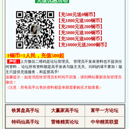
充值优惠活动
【充500元送0铜币】
【充1000元送100铜币】
【充2000元送200铜币】
【充3000元送300铜币】
【充5000元送600铜币】
【充10000元送2000铜币】
1铜币=1人民，充值500起
声明：
上方微信二维码是论坛管理员。 管理员不发表资料也不提供任
何资料， 论坛所有资料都是高手发表与版主无关。问码的请不要加！版
主只提供充值服务，和监督高手!
温馨提示：如发消息给管理员长时间不回复，请到网站重新添加管理员
微信！
（注意：所有高手出售的资料都是单期需要购买才能查看）
铁算盘高手坛
大赢家高手坛
富甲一方论坛
特码仙高手坛
雷锋精英论坛
中华精英联盟