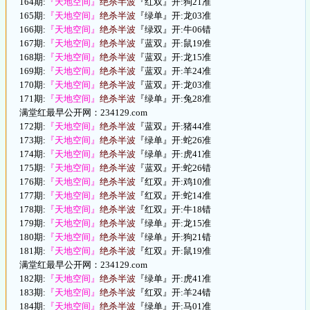
164期:
『天地空间』
绝杀半波
『红双』开:狗21准
165期:
『天地空间』
绝杀半波
『绿单』开:龙03准
166期:
『天地空间』
绝杀半波
『绿双』开:牛06错
167期:
『天地空间』
绝杀半波
『蓝双』开:鼠19准
168期:
『天地空间』
绝杀半波
『蓝双』开:龙15准
169期:
『天地空间』
绝杀半波
『蓝双』开:羊24准
170期:
『天地空间』
绝杀半波
『蓝双』开:龙03准
171期:
『天地空间』
绝杀半波
『绿单』开:兔28准
满堂红最早公开网：234129.com
172期:
『天地空间』
绝杀半波
『蓝双』开:猪44准
173期:
『天地空间』
绝杀半波
『绿单』开:蛇26准
174期:
『天地空间』
绝杀半波
『绿单』开:虎41准
175期:
『天地空间』
绝杀半波
『蓝双』开:蛇26错
176期:
『天地空间』
绝杀半波
『红双』开:鸡10准
177期:
『天地空间』
绝杀半波
『红双』开:蛇14准
178期:
『天地空间』
绝杀半波
『红双』开:牛18错
179期:
『天地空间』
绝杀半波
『绿单』开:龙15准
180期:
『天地空间』
绝杀半波
『绿单』开:狗21错
181期:
『天地空间』
绝杀半波
『红双』开:鼠19准
满堂红最早公开网：234129.com
182期:
『天地空间』
绝杀半波
『绿单』开:虎41准
183期:
『天地空间』
绝杀半波
『红双』开:羊24错
184期:
『天地空间』
绝杀半波
『绿单』开:马01准