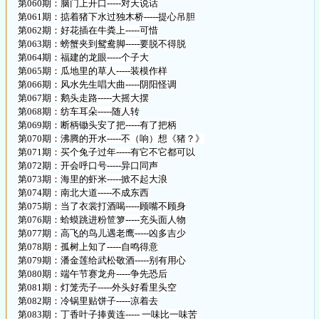
第060期：脑门上开口-----对天说话
第061期：掂着猪下水过独木桥-----提心吊胆
第062期：好花插在牛粪上-----可惜
第063期：螃蟹夹到鸳鸯脚-----要脱不得脱
第064期：福建的龙眼-----个子大
第065期：瓜地里的草人-----装模作样
第066期：风水先生唱大曲-----阴阳怪调
第067期：鹅头走路-----大摇大摆
第068期：纺车耳朵-----随人转
第069期：断柄锄头安了把-----有了把柄
第070期：沸腾的开水-----不（响）想《猪？》
第071期：买个兔子过年-----有它不它都可以
第072期：开会呼口号-----异口同声
第073期：海里的虾米-----掀不起大浪
第074期：南北大道-----不成东西
第075期：当了衣裳打酒喝-----顾嘴不顾身
第076期：蛤蟆跳进粉笸箩-----充头面人物
第077期：高飞的鸟儿遇老鹰-----凶多吉少
第078期：孤树上知了-----自鸣得意
第079期：潘金莲给武松敬酒-----别有用心
第080期：端午节赛龙舟-----争先恐后
第081期：灯笼壳子-----外头好看里头空
第082期：冷锅里贴饼子-----凉着去
第083期：丁香叶子捧黄连----- 一味比一味苦