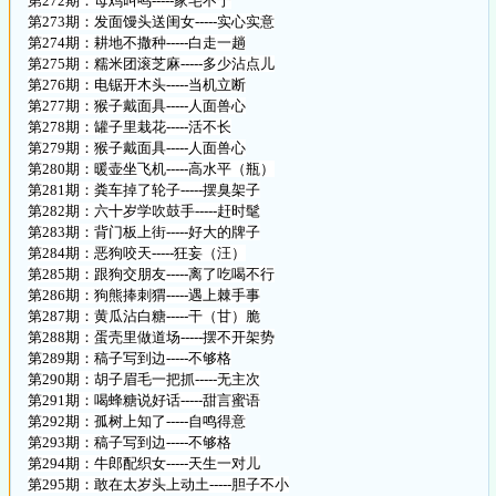
第272期：母鸡叫鸣-----家宅不宁
第273期：发面馒头送闺女-----实心实意
第274期：耕地不撒种-----白走一趟
第275期：糯米团滚芝麻-----多少沾点儿
第276期：电锯开木头-----当机立断
第277期：猴子戴面具-----人面兽心
第278期：罐子里栽花-----活不长
第279期：猴子戴面具-----人面兽心
第280期：暖壶坐飞机-----高水平（瓶）
第281期：粪车掉了轮子-----摆臭架子
第282期：六十岁学吹鼓手-----赶时髦
第283期：背门板上街-----好大的牌子
第284期：恶狗咬天-----狂妄（汪）
第285期：跟狗交朋友-----离了吃喝不行
第286期：狗熊捧刺猬-----遇上棘手事
第287期：黄瓜沾白糖-----干（甘）脆
第288期：蛋壳里做道场-----摆不开架势
第289期：稿子写到边-----不够格
第290期：胡子眉毛一把抓-----无主次
第291期：喝蜂糖说好话-----甜言蜜语
第292期：孤树上知了-----自鸣得意
第293期：稿子写到边-----不够格
第294期：牛郎配织女-----天生一对儿
第295期：敢在太岁头上动土-----胆子不小