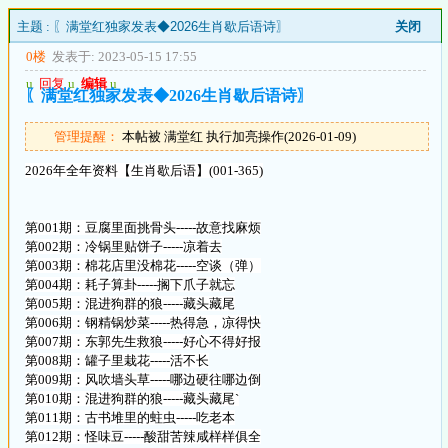
主题 :
〖满堂红独家发表◆2026生肖歇后语诗〗
关闭
0楼
发表于: 2023-05-15 17:55
u
回复
u
编辑
u
〖满堂红独家发表◆2026生肖歇后语诗〗
管理提醒：
本帖被 满堂红 执行加亮操作(2026-01-09)
2026年全年资料【生肖歇后语】(001-365)
第001期：豆腐里面挑骨头-----故意找麻烦
第002期：冷锅里贴饼子-----凉着去
第003期：棉花店里没棉花-----空谈（弹）
第004期：耗子算卦-----搁下爪子就忘
第005期：混进狗群的狼-----藏头藏尾
第006期：钢精锅炒菜-----热得急，凉得快
第007期：东郭先生救狼-----好心不得好报
第008期：罐子里栽花-----活不长
第009期：风吹墙头草-----哪边硬往哪边倒
第010期：混进狗群的狼-----藏头藏尾`
第011期：古书堆里的蛀虫-----吃老本
第012期：怪味豆-----酸甜苦辣咸样样俱全