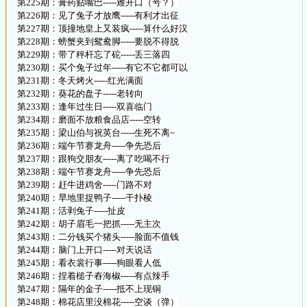
第225期：膏药贴嘴巴-----难开口（号？）
第226期：见了兔子才放鹰-----有利才出征
第227期：顶撞地皇上又装疯-----算什么好汉
第228期：螃蟹夹到鸳鸯脚-----要脱不得脱
第229期：带了秤杆忘了砣-----丢三落四
第230期：买个兔子过年-----有它不它都可以
第231期：冬天烤火-----红光满面
第232期：葵花的盘子-----老转向
第233期：逢年过生日-----双喜临门
第234期：磨面不放粮食品店-----空转
第235期：梁山伯与祝英台-----生死不离~
第236期：端午节赛龙舟-----争先恐后
第237期：跟狗交朋友-----离了吃喝不行
第238期：端午节赛龙舟-----争先恐后
第239期：赶牛进鸡舍-----门路不对
第240期：旱地里捉鸭子-----干扑棱
第241期：活剥兔子-----扯皮
第242期：胡子眉毛一把抓-----无主次
第243期：二分钱买个猪头-----脸面不值钱
第244期：脑门上开口-----对天说话
第245期：看衣裳行事-----狗眼看人低
第246期：捏着槌子舂海椒-----有点辣手
第247期：隔年的金子-----抵不上现铜
第248期：棉花店里没棉花-----空谈（弹）