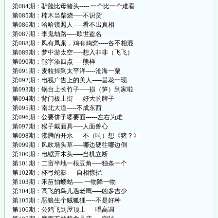
第084期：驴脸比母猪头----- 一个比一个难看
第085期：楠木当柴烧-----不识货
第086期：哈哈镜照人-----看不出真相
第087期：李鬼劫路-----欺世盗名
第088期：凤有凤巢，鸡有鸡窝-----各不相混
第089期：梦中游太空-----想入非非（飞飞）
第090期：能字添四点-----熊样
第091期：麦粒掉到太平洋-----沧海一粟
第092期：电视广告上的美人-----昙花一现
第093期：锅台上长竹子-----损（笋）到家啦
第094期：背门板上街-----好大的牌子
第095期：南北大道-----不成东西
第096期：公要饼子婆要面------左右为难
第097期：猴子戴面具-----人面兽心
第098期：沸腾的开水-----不（响）想《猪？》
第099期：风吹墙头草-----哪边硬往哪边倒
第100期：电锯开木头-----当机立断
第101期：二亩半地一根豆角-----独条一个
第102期：杯弓蛇影-----自相惊扰
第103期：禾苗怕蝼蛄----- 一物降一物
第104期：高飞的鸟儿遇老鹰-----凶多吉少
第105期：恶狼生个贼狐狸-----不是好种
第106期：公鸡飞到屋顶上-----唱高调