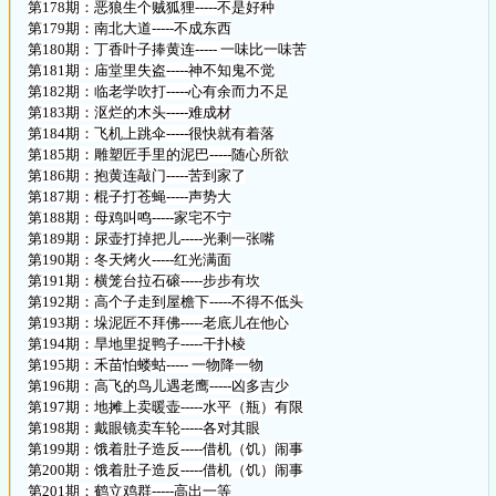
第178期：恶狼生个贼狐狸-----不是好种
第179期：南北大道-----不成东西
第180期：丁香叶子捧黄连----- 一味比一味苦
第181期：庙堂里失盗-----神不知鬼不觉
第182期：临老学吹打-----心有余而力不足
第183期：沤烂的木头-----难成材
第184期：飞机上跳伞-----很快就有着落
第185期：雕塑匠手里的泥巴-----随心所欲
第186期：抱黄连敲门-----苦到家了
第187期：棍子打苍蝇-----声势大
第188期：母鸡叫鸣-----家宅不宁
第189期：尿壶打掉把儿-----光剩一张嘴
第190期：冬天烤火-----红光满面
第191期：横笼台拉石磙-----步步有坎
第192期：高个子走到屋檐下-----不得不低头
第193期：垛泥匠不拜佛-----老底儿在他心
第194期：旱地里捉鸭子-----干扑棱
第195期：禾苗怕蝼蛄----- 一物降一物
第196期：高飞的鸟儿遇老鹰-----凶多吉少
第197期：地摊上卖暖壶-----水平（瓶）有限
第198期：戴眼镜卖车轮-----各对其眼
第199期：饿着肚子造反-----借机（饥）闹事
第200期：饿着肚子造反-----借机（饥）闹事
第201期：鹤立鸡群-----高出一等