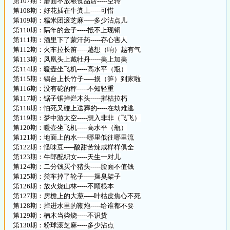
第107期：磨面不放粮食品店-----空转
第108期：好花插在牛粪上-----可惜
第109期：糯米团滚芝麻-----多少沾点儿
第110期：隔年的金子-----抵不上现铜
第111期：酒里下了蒙汗药-----存心害人
第112期：火车拉长笛-----越想（响）越有气
第113期：凤凰头上戴牡丹-----美上加美
第114期：暖壶坐飞机-----高水平（瓶）
第115期：锅台上长竹子-----损（笋）到家啦
第116期：没有砣的秤-----不知轻重
第117期：锯子锯掉烂木头-----摧枯拉朽
第118期：怕死又碰上送葬的-----在劫难逃
第119期：梦中游太空-----想入非非（飞飞）
第120期：暖壶坐飞机-----高水平（瓶）
第121期：地面上的水-----哪里低往哪里流
第122期：怪味豆-----酸甜苦辣咸样样俱全
第123期：牛郎配织女-----天生一对儿
第124期：二分钱买个猪头-----脸面不值钱
第125期：粪车掉了轮子-----摆臭架子
第126期：放火烧山林-----不顾根本
第127期：房檐上的大葱-----叶枯皮焦心不死
第128期：掉进水里的鞭炮-----给谁都不要
第129期：楠木当柴烧-----不识货
第130期：粉球滚芝麻-----多少沾点