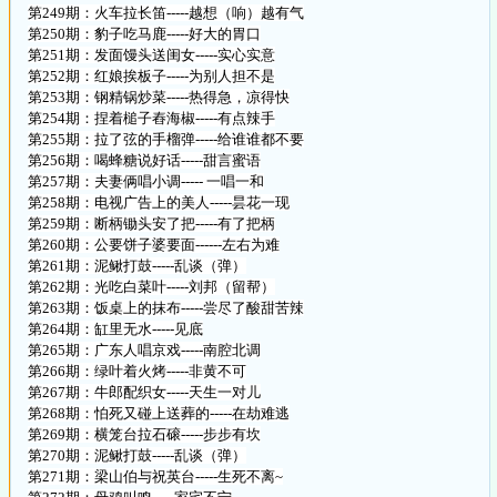
第249期：火车拉长笛-----越想（响）越有气
第250期：豹子吃马鹿-----好大的胃口
第251期：发面馒头送闺女-----实心实意
第252期：红娘挨板子-----为别人担不是
第253期：钢精锅炒菜-----热得急，凉得快
第254期：捏着槌子舂海椒-----有点辣手
第255期：拉了弦的手榴弹-----给谁谁都不要
第256期：喝蜂糖说好话-----甜言蜜语
第257期：夫妻俩唱小调----- 一唱一和
第258期：电视广告上的美人-----昙花一现
第259期：断柄锄头安了把-----有了把柄
第260期：公要饼子婆要面------左右为难
第261期：泥鳅打鼓-----乱谈（弹）
第262期：光吃白菜叶-----刘邦（留帮）
第263期：饭桌上的抹布-----尝尽了酸甜苦辣
第264期：缸里无水-----见底
第265期：广东人唱京戏-----南腔北调
第266期：绿叶着火烤-----非黄不可
第267期：牛郎配织女-----天生一对儿
第268期：怕死又碰上送葬的-----在劫难逃
第269期：横笼台拉石磙-----步步有坎
第270期：泥鳅打鼓-----乱谈（弹）
第271期：梁山伯与祝英台-----生死不离~