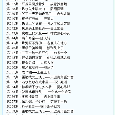
第037期：豆腐里面挑骨头-----故意找麻烦
第038期：风水先生唱大曲-----阴阳怪调
第039期：哭了半天不知谁死了-----自作多情
第040期：棍子打苍蝇-----声势大
第041期：饭桌上的抹布-----尝尽了酸甜苦辣
第042期：凤凰头上戴牡丹-----美上加美
第043期：房檐上的大葱-----叶枯皮焦心不死
第044期：纺车耳朵-----随人转
第045期：垛泥匠不拜佛-----老底儿在他心
第046期：黑瞎子骑脖领-----熊到头上了
第047期：二亩半地一根豆角-----独条一个
第048期：好媳妇抓豆芽-----你说几根就几根
第049期：鹅头走路-----大摇大摆
第050期：爆米花沏茶-----泡汤了
第051期：农作物-----土生土长
第052期：雷婆找龙王谈心-----天涯海角觅知音
第053期：淡水鱼放在咸水里-----不知死活
第054期：掂着猪下水过独木桥-----提心吊胆
第055期：驴脸比母猪头----- 一个比一个难看
第056期：狗熊捧刺猬-----遇上棘手事
第057期：吊起锅儿当钟打-----穷得丁当响
第058期：耗子算卦-----搁下爪子就忘
第059期：雷婆找龙王谈心-----天涯海角觅知音