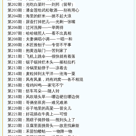
第202期：光吃白菜叶-----刘邦（留帮）
第203期：潘金莲给武松敬酒-----别有用心
第204期：海里的虾米-----掀不起大浪
第205期：尿壶打掉把儿-----光剩一张嘴
第206期：过河洗脚-----一举两得
第207期：哈哈镜照人-----看不出真相
第208期：夫妻俩唱小调----- 一唱一和
第209期：木匠推刨子-----专管不平事
第210期：抱黄连敲门-----苦到家了
第211期：飞机上跳伞-----很快就有着落
第212期：锯子锯掉烂木头-----摧枯拉朽
第213期：冷锅里贴饼子-----凉着去
第214期：麦粒掉到太平洋-----沧海一粟
第215期：凤有凤巢，鸡有鸡窝-----各不相混
第216期：母鸡叫鸣-----家宅不宁
第217期：纺车耳朵-----随人转
第218期：风吹墙头草-----哪边硬往哪边倒
第219期：哥俩坐班房-----难兄难弟
第220期：谷子地里的高粱-----冒尖儿
第221期：好花插在牛粪上-----可惜
第222期：黑瞎子骑脖领-----熊到头上了
第223期：豆腐里面挑骨头-----故意找麻烦
第224期：禾苗怕蝼蛄----- 一物降一物