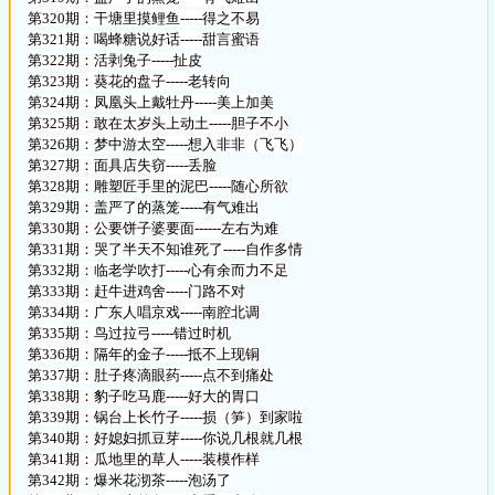
第320期：干塘里摸鲤鱼-----得之不易
第321期：喝蜂糖说好话-----甜言蜜语
第322期：活剥兔子-----扯皮
第323期：葵花的盘子-----老转向
第324期：凤凰头上戴牡丹-----美上加美
第325期：敢在太岁头上动土-----胆子不小
第326期：梦中游太空-----想入非非（飞飞）
第327期：面具店失窃-----丢脸
第328期：雕塑匠手里的泥巴-----随心所欲
第329期：盖严了的蒸笼-----有气难出
第330期：公要饼子婆要面------左右为难
第331期：哭了半天不知谁死了-----自作多情
第332期：临老学吹打-----心有余而力不足
第333期：赶牛进鸡舍-----门路不对
第334期：广东人唱京戏-----南腔北调
第335期：鸟过拉弓-----错过时机
第336期：隔年的金子-----抵不上现铜
第337期：肚子疼滴眼药-----点不到痛处
第338期：豹子吃马鹿-----好大的胃口
第339期：锅台上长竹子-----损（笋）到家啦
第340期：好媳妇抓豆芽-----你说几根就几根
第341期：瓜地里的草人-----装模作样
第342期：爆米花沏茶-----泡汤了