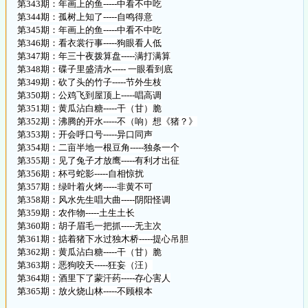
第343期：年画上的鱼-----中看不中吃
第344期：孤树上知了-----自鸣得意
第345期：年画上的鱼-----中看不中吃
第346期：看衣裳行事-----狗眼看人低
第347期：年三十夜拨算盘-----满打满算
第348期：碟子里盛清水----- 一眼看到底
第349期：砍了头的竹子-----节外生枝
第350期：公鸡飞到屋顶上-----唱高调
第351期：黄瓜沾白糖-----干（甘）脆
第352期：沸腾的开水-----不（响）想《猪？》
第353期：开会呼口号-----异口同声
第354期：二亩半地一根豆角-----独条一个
第355期：见了兔子才放鹰-----有利才出征
第356期：杯弓蛇影-----自相惊扰
第357期：绿叶着火烤-----非黄不可
第358期：风水先生唱大曲-----阴阳怪调
第359期：农作物-----土生土长
第360期：胡子眉毛一把抓-----无主次
第361期：掂着猪下水过独木桥-----提心吊胆
第362期：黄瓜沾白糖-----干（甘）脆
第363期：恶狗咬天-----狂妄（汪）
第364期：酒里下了蒙汗药-----存心害人
第365期：放火烧山林-----不顾根本