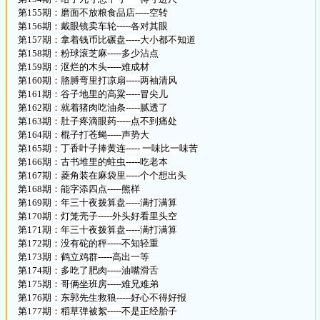
第155期：磨面不放粮食品店-----空转
第156期：戴眼镜卖车轮-----各对其眼
第157期：拿着钱币比碾盘-----大小都不知道
第158期：粉球滚芝麻-----多少沾点
第159期：沤烂的木头-----难成材
第160期：胳膊弯里打凉扇-----两袖清风
第161期：谷子地里的高粱-----冒尖儿
第162期：就着猪肉吃油条-----腻透了
第163期：肚子疼滴眼药-----点不到痛处
第164期：棍子打苍蝇-----声势大
第165期：丁香叶子捧黄连----- 一味比一味苦
第166期：古书堆里的蛀虫-----吃老本
第167期：菱角装在麻袋里-----个个想出头
第168期：能字添四点-----熊样
第169期：年三十夜拨算盘-----满打满算
第170期：灯笼壳子-----外头好看里头空
第171期：年三十夜拨算盘-----满打满算
第172期：没有砣的秤-----不知轻重
第173期：鹤立鸡群-----高出一等
第174期：多吃了肥肉-----油嘴滑舌
第175期：哥俩坐班房-----难兄难弟
第176期：东郭先生救狼-----好心不得好报
第177期：稻草弹被絮-----不是正经胎子