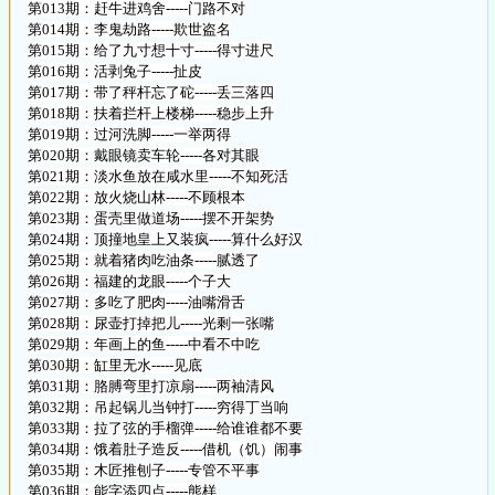
第013期：赶牛进鸡舍-----门路不对
第014期：李鬼劫路-----欺世盗名
第015期：给了九寸想十寸-----得寸进尺
第016期：活剥兔子-----扯皮
第017期：带了秤杆忘了砣-----丢三落四
第018期：扶着拦杆上楼梯-----稳步上升
第019期：过河洗脚-----一举两得
第020期：戴眼镜卖车轮-----各对其眼
第021期：淡水鱼放在咸水里-----不知死活
第022期：放火烧山林-----不顾根本
第023期：蛋壳里做道场-----摆不开架势
第024期：顶撞地皇上又装疯-----算什么好汉
第025期：就着猪肉吃油条-----腻透了
第026期：福建的龙眼-----个子大
第027期：多吃了肥肉-----油嘴滑舌
第028期：尿壶打掉把儿-----光剩一张嘴
第029期：年画上的鱼-----中看不中吃
第030期：缸里无水-----见底
第031期：胳膊弯里打凉扇-----两袖清风
第032期：吊起锅儿当钟打-----穷得丁当响
第033期：拉了弦的手榴弹-----给谁谁都不要
第034期：饿着肚子造反-----借机（饥）闹事
第035期：木匠推刨子-----专管不平事
第036期：能字添四点-----熊样