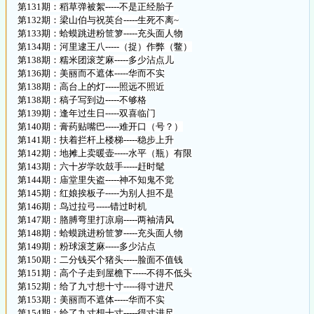
第131期：稻草弹被絮-----不是正经胎子
第132期：梁山伯与祝英台-----生死不离~
第133期：蛤蟆跳进粉笸箩-----充头面人物
第134期：河里逮王八-----（捉）作弊（鳖）
第138期：糯米团滚芝麻-----多少沾点儿
第136期：美丽而不遮体-----华而不实
第138期：高台上的灯-----照远不照近
第138期：稿子写到边-----不够格
第139期：逢年过生日-----双喜临门
第140期：膏药贴嘴巴-----难开口（号？）
第141期：扶着拦杆上楼梯-----稳步上升
第142期：地摊上卖暖壶-----水平（瓶）有限
第143期：六十岁学吹鼓手-----赶时髦
第144期：庙堂里失盗-----神不知鬼不觉
第145期：红娘挨板子-----为别人担不是
第146期：鸟过拉弓-----错过时机
第147期：胳膊弯里打凉扇-----两袖清风
第148期：蛤蟆跳进粉笸箩-----充头面人物
第149期：粉球滚芝麻-----多少沾点
第150期：二分钱买个猪头-----脸面不值钱
第151期：高个子走到屋檐下-----不得不低头
第152期：给了九寸想十寸-----得寸进尺
第153期：美丽而不遮体-----华而不实
第154期：给了九寸想十寸-----得寸进尺