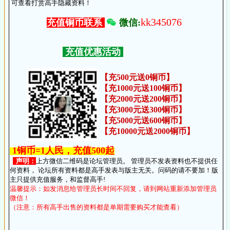
可查看打赏高手隐藏资料！
kk345076
微信:
充值铜币联系
充值优惠活动
【充500元送0铜币】
【充1000元送100铜币】
【充2000元送200铜币】
【充3000元送300铜币】
【充5000元送600铜币】
【充10000元送2000铜币】
1铜币=1人民，充值500起
声明：
上方微信二维码是论坛管理员。 管理员不发表资料也不提供任
何资料， 论坛所有资料都是高手发表与版主无关。问码的请不要加！版
主只提供充值服务，和监督高手!
温馨提示：如发消息给管理员长时间不回复，请到网站重新添加管理员
微信！
（注意：所有高手出售的资料都是单期需要购买才能查看）