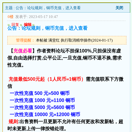
主题 :
公告：论坛规则，铜币充值，进入查看
关闭
0楼
发表于: 2023-05-17 10:47
u
回复
u
编辑
u
公告：论坛规则，铜币充值，进入查看
管理提醒：
本帖被 满堂红 执行取消精华操作(2024-01-17)
【
充值必看
】作者资料论坛不担保100%,只担保没有虚
假,自由选择打赏,公平公正,一旦充值,铜币不退不换,需求
性充值。
充值最低500元起（1人民币=1铜币）
需充值联系下方微
信
一次性充值 500 元=500 铜币
一次性充值 1000 元=1100 铜币
一次性充值 5000 元=5600 铜币
一次性充值 10000 元=12000 铜币
规则
:出售资料一旦更新不允许有任何更改和发新帖，超
时未更新上传一律按错处理。