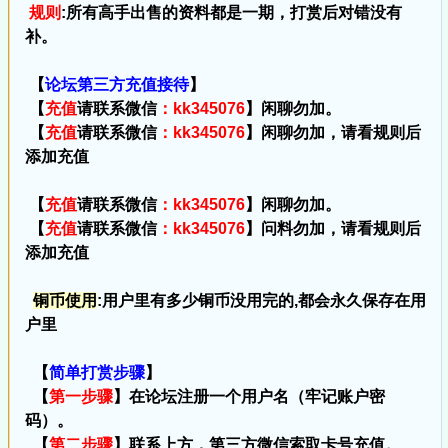
规则
:所有高手出售的资料都是一期，打赏后对错没有
补。
【
论坛第三方充值接待
】
【
充值
请联系微信
：kk345076
】闲聊勿加。
【
充值
请联系微信
：kk345076
】闲聊勿加，请看规则后
添加充值
【
充值
请联系微信
：kk345076
】闲聊勿加。
【
充值
请联系微信
：kk345076
】问料勿加，请看规则后
添加充值
铜币使用
:用户里有多少铜币没用完的,都会永久保存在用
户里
【
简单打赏步骤
】
【
第一步骤
】在论坛注册一个用户名（牢记账户密
码）。
【
第二步骤
】联系上方，第三方微信索取卡号充值。