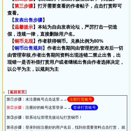
【
第三步骤
】打开需要查看的作者帖子，点击打赏即可
查看。
【
发表出售步骤
】
【
温馨提示
】本站为自由发表论坛，严厉打击一切造
假，违规一律，直接删除用户名。
【
铜币兑现
】作者获得铜币。兑换比例为80%
【
铜币出售规则
】作者出售期间由管理把控,发布后一切
由管理审核,作者出售期间资料出现连错二禁止出售，出
现错一是否补偿打赏用户或者继续出售由作者选择决定，
以公平为主，以规则为主
u
【
返回首页
】
第①步骤：
未注册账号点击这里→→
注册打赏账号
第②步骤：
注册好的账号这里登录→→
登录打赏账号
第③步骤：
联系论坛管理充值论坛打赏铜币！
第④步骤：
登录到你注册好的用户名后，找到你需要资料点击打赏， 就