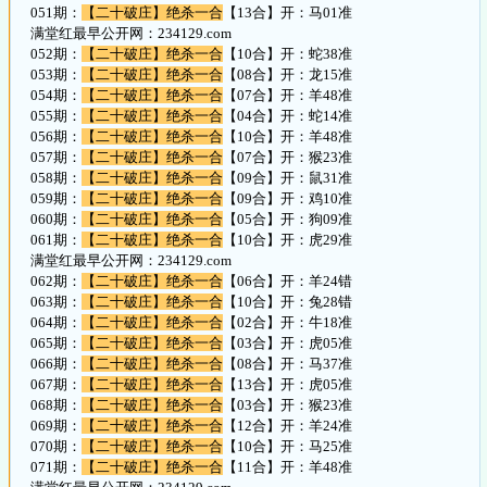
051期：
【二十破庄】
绝杀一合
【13合】开：马01准
满堂红最早公开网：234129.com
052期：
【二十破庄】
绝杀一合
【10合】开：蛇38准
053期：
【二十破庄】
绝杀一合
【08合】开：龙15准
054期：
【二十破庄】
绝杀一合
【07合】开：羊48准
055期：
【二十破庄】
绝杀一合
【04合】开：蛇14准
056期：
【二十破庄】
绝杀一合
【10合】开：羊48准
057期：
【二十破庄】
绝杀一合
【07合】开：猴23准
058期：
【二十破庄】
绝杀一合
【09合】开：鼠31准
059期：
【二十破庄】
绝杀一合
【09合】开：鸡10准
060期：
【二十破庄】
绝杀一合
【05合】开：狗09准
061期：
【二十破庄】
绝杀一合
【10合】开：虎29准
满堂红最早公开网：234129.com
062期：
【二十破庄】
绝杀一合
【06合】开：羊24错
063期：
【二十破庄】
绝杀一合
【10合】开：兔28错
064期：
【二十破庄】
绝杀一合
【02合】开：牛18准
065期：
【二十破庄】
绝杀一合
【03合】开：虎05准
066期：
【二十破庄】
绝杀一合
【08合】开：马37准
067期：
【二十破庄】
绝杀一合
【13合】开：虎05准
068期：
【二十破庄】
绝杀一合
【03合】开：猴23准
069期：
【二十破庄】
绝杀一合
【12合】开：羊24准
070期：
【二十破庄】
绝杀一合
【10合】开：马25准
071期：
【二十破庄】
绝杀一合
【11合】开：羊48准