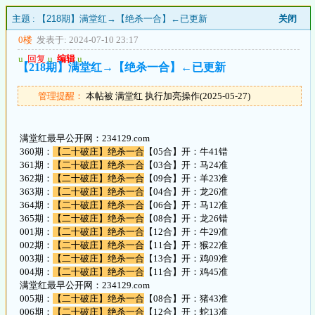
主题 :
【218期】满堂红→【绝杀一合】←已更新
关闭
0楼
发表于: 2024-07-10 23:17
u
回复
u
编辑
u
【218期】满堂红→【绝杀一合】←已更新
管理提醒：
本帖被 满堂红 执行加亮操作(2025-05-27)
满堂红最早公开网：234129.com
360期：
【二十破庄】
绝杀一合
【05合】开：牛41错
361期：
【二十破庄】
绝杀一合
【03合】开：马24准
362期：
【二十破庄】
绝杀一合
【09合】开：羊23准
363期：
【二十破庄】
绝杀一合
【04合】开：龙26准
364期：
【二十破庄】
绝杀一合
【06合】开：马12准
365期：
【二十破庄】
绝杀一合
【08合】开：龙26错
001期：
【二十破庄】
绝杀一合
【12合】开：牛29准
002期：
【二十破庄】
绝杀一合
【11合】开：猴22准
003期：
【二十破庄】
绝杀一合
【13合】开：鸡09准
004期：
【二十破庄】
绝杀一合
【11合】开：鸡45准
满堂红最早公开网：234129.com
005期：
【二十破庄】
绝杀一合
【08合】开：猪43准
006期：
【二十破庄】
绝杀一合
【12合】开：蛇13准