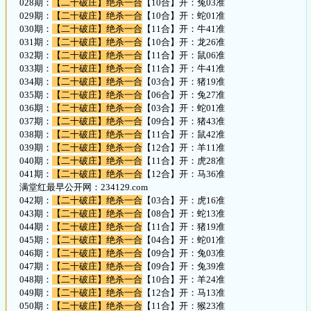
028期：
【二十破庄】
绝杀一合
【10合】开：兔03准
029期：
【二十破庄】
绝杀一合
【10合】开：蛇01准
030期：
【二十破庄】
绝杀一合
【11合】开：牛41准
031期：
【二十破庄】
绝杀一合
【10合】开：龙26准
032期：
【二十破庄】
绝杀一合
【11合】开：鼠06准
033期：
【二十破庄】
绝杀一合
【11合】开：牛41准
034期：
【二十破庄】
绝杀一合
【03合】开：猪19准
035期：
【二十破庄】
绝杀一合
【06合】开：兔27准
036期：
【二十破庄】
绝杀一合
【03合】开：蛇01准
037期：
【二十破庄】
绝杀一合
【09合】开：猪43准
038期：
【二十破庄】
绝杀一合
【11合】开：鼠42准
039期：
【二十破庄】
绝杀一合
【12合】开：羊11准
040期：
【二十破庄】
绝杀一合
【11合】开：虎28准
041期：
【二十破庄】
绝杀一合
【12合】开：马36准
满堂红最早公开网：234129.com
042期：
【二十破庄】
绝杀一合
【03合】开：虎16准
043期：
【二十破庄】
绝杀一合
【08合】开：蛇13准
044期：
【二十破庄】
绝杀一合
【11合】开：猪19准
045期：
【二十破庄】
绝杀一合
【04合】开：蛇01准
046期：
【二十破庄】
绝杀一合
【09合】开：兔03准
047期：
【二十破庄】
绝杀一合
【09合】开：兔39准
048期：
【二十破庄】
绝杀一合
【10合】开：羊24准
049期：
【二十破庄】
绝杀一合
【12合】开：马13准
050期：
【二十破庄】
绝杀一合
【11合】开：猴23准