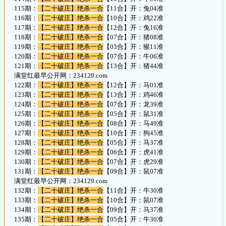
115期：
【二十破庄】
绝杀一合
【11合】开：兔04准
116期：
【二十破庄】
绝杀一合
【10合】开：鸡22准
117期：
【二十破庄】
绝杀一合
【12合】开：兔16准
118期：
【二十破庄】
绝杀一合
【07合】开：猪08准
119期：
【二十破庄】
绝杀一合
【03合】开：猴11准
120期：
【二十破庄】
绝杀一合
【07合】开：牛06准
121期：
【二十破庄】
绝杀一合
【13合】开：猪44准
满堂红最早公开网：234129.com
122期：
【二十破庄】
绝杀一合
【12合】开：马01准
123期：
【二十破庄】
绝杀一合
【13合】开：鸡46准
124期：
【二十破庄】
绝杀一合
【07合】开：龙39准
125期：
【二十破庄】
绝杀一合
【05合】开：鼠31准
126期：
【二十破庄】
绝杀一合
【08合】开：马49准
127期：
【二十破庄】
绝杀一合
【10合】开：狗45准
128期：
【二十破庄】
绝杀一合
【05合】开：马37准
129期：
【二十破庄】
绝杀一合
【06合】开：虎41准
130期：
【二十破庄】
绝杀一合
【07合】开：虎29准
131期：
【二十破庄】
绝杀一合
【09合】开：鼠07准
满堂红最早公开网：234129.com
132期：
【二十破庄】
绝杀一合
【11合】开：牛30准
133期：
【二十破庄】
绝杀一合
【10合】开：鼠07准
134期：
【二十破庄】
绝杀一合
【09合】开：马37准
135期：
【二十破庄】
绝杀一合
【05合】开：牛30准