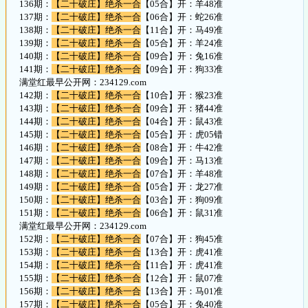
136期：
【二十破庄】
绝杀一合
【05合】开：羊48准
137期：
【二十破庄】
绝杀一合
【06合】开：蛇26准
138期：
【二十破庄】
绝杀一合
【11合】开：马49准
139期：
【二十破庄】
绝杀一合
【05合】开：羊24准
140期：
【二十破庄】
绝杀一合
【09合】开：兔16准
141期：
【二十破庄】
绝杀一合
【09合】开：狗33准
满堂红最早公开网：234129.com
142期：
【二十破庄】
绝杀一合
【10合】开：猴23准
143期：
【二十破庄】
绝杀一合
【09合】开：猪44准
144期：
【二十破庄】
绝杀一合
【04合】开：鼠43准
145期：
【二十破庄】
绝杀一合
【05合】开：虎05错
146期：
【二十破庄】
绝杀一合
【08合】开：牛42准
147期：
【二十破庄】
绝杀一合
【09合】开：马13准
148期：
【二十破庄】
绝杀一合
【07合】开：羊48准
149期：
【二十破庄】
绝杀一合
【05合】开：龙27准
150期：
【二十破庄】
绝杀一合
【03合】开：狗09准
151期：
【二十破庄】
绝杀一合
【06合】开：鼠31准
满堂红最早公开网：234129.com
152期：
【二十破庄】
绝杀一合
【07合】开：狗45准
153期：
【二十破庄】
绝杀一合
【13合】开：虎41准
154期：
【二十破庄】
绝杀一合
【11合】开：虎41准
155期：
【二十破庄】
绝杀一合
【12合】开：鼠07准
156期：
【二十破庄】
绝杀一合
【13合】开：马01准
157期：
【二十破庄】
绝杀一合
【05合】开：兔40准