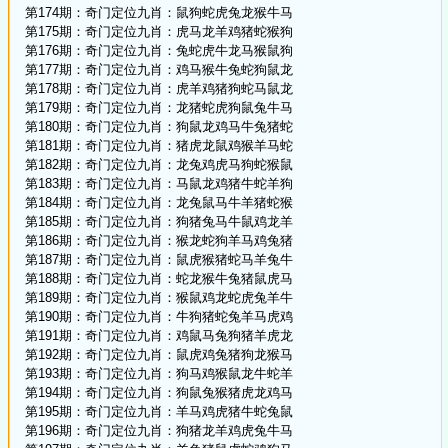
第174期：奇门定位九肖：鼠狗蛇虎兔龙猴牛马
第175期：奇门定位九肖：虎马龙羊鸡猪蛇猴狗
第176期：奇门定位九肖：兔蛇虎牛龙马猴鼠狗
第177期：奇门定位九肖：鸡马猴牛兔蛇狗鼠龙
第178期：奇门定位九肖：虎羊鸡猪狗蛇马鼠龙
第179期：奇门定位九肖：龙猪蛇虎狗鼠兔牛马
第180期：奇门定位九肖：狗鼠龙鸡马牛兔猪蛇
第181期：奇门定位九肖：猪虎龙鼠鸡猴羊马蛇
第182期：奇门定位九肖：龙兔鸡虎马狗蛇猴鼠
第183期：奇门定位九肖：马鼠龙鸡猪牛蛇羊狗
第184期：奇门定位九肖：龙兔鼠马牛羊猪蛇猴
第185期：奇门定位九肖：狗猪兔马牛鼠鸡龙羊
第186期：奇门定位九肖：猴龙蛇狗羊马鸡兔猪
第187期：奇门定位九肖：鼠虎猴猪蛇马羊兔牛
第188期：奇门定位九肖：蛇龙猴牛兔猪鼠虎马
第189期：奇门定位九肖：猴鼠鸡龙蛇虎兔羊牛
第190期：奇门定位九肖：牛狗猪蛇兔羊马虎鸡
第191期：奇门定位九肖：鸡鼠马兔狗猪羊虎龙
第192期：奇门定位九肖：鼠虎鸡兔猪狗龙猴马
第193期：奇门定位九肖：狗马鸡猴鼠龙牛蛇羊
第194期：奇门定位九肖：狗鼠兔猴猪虎龙鸡马
第195期：奇门定位九肖：羊马鸡虎猪牛蛇兔鼠
第196期：奇门定位九肖：狗猪龙羊鸡虎兔牛马