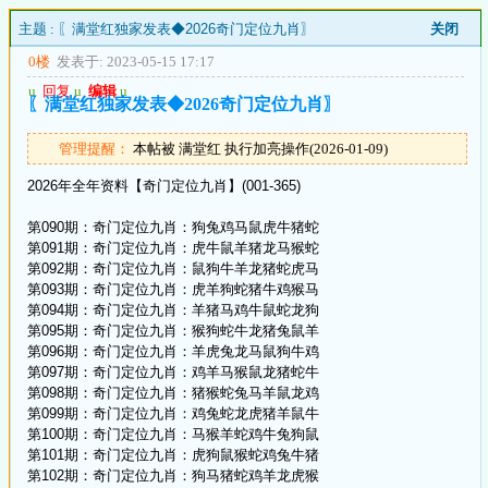
主题 :
〖满堂红独家发表◆2026奇门定位九肖〗
关闭
0楼
发表于: 2023-05-15 17:17
u
回复
u
编辑
u
〖满堂红独家发表◆2026奇门定位九肖〗
管理提醒：
本帖被 满堂红 执行加亮操作(2026-01-09)
2026年全年资料【奇门定位九肖】(001-365)
第090期：奇门定位九肖：狗兔鸡马鼠虎牛猪蛇
第091期：奇门定位九肖：虎牛鼠羊猪龙马猴蛇
第092期：奇门定位九肖：鼠狗牛羊龙猪蛇虎马
第093期：奇门定位九肖：虎羊狗蛇猪牛鸡猴马
第094期：奇门定位九肖：羊猪马鸡牛鼠蛇龙狗
第095期：奇门定位九肖：猴狗蛇牛龙猪兔鼠羊
第096期：奇门定位九肖：羊虎兔龙马鼠狗牛鸡
第097期：奇门定位九肖：鸡羊马猴鼠龙猪蛇牛
第098期：奇门定位九肖：猪猴蛇兔马羊鼠龙鸡
第099期：奇门定位九肖：鸡兔蛇龙虎猪羊鼠牛
第100期：奇门定位九肖：马猴羊蛇鸡牛兔狗鼠
第101期：奇门定位九肖：虎狗鼠猴蛇鸡兔牛猪
第102期：奇门定位九肖：狗马猪蛇鸡羊龙虎猴