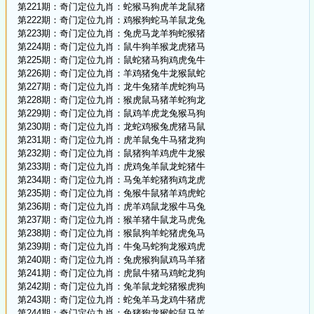
第221期：奇门定位九肖：蛇猴马狗虎羊龙鼠猪
第222期：奇门定位九肖：鸡猴狗蛇马羊鼠龙兔
第223期：奇门定位九肖：兔虎马龙羊狗蛇猴猪
第224期：奇门定位九肖：鼠牛狗羊猴龙虎猪马
第225期：奇门定位九肖：鼠蛇猪马狗鸡虎兔牛
第226期：奇门定位九肖：羊鸡猪兔牛龙猴鼠蛇
第227期：奇门定位九肖：龙牛兔猪羊虎蛇狗马
第228期：奇门定位九肖：猴虎鼠马猪羊蛇狗龙
第229期：奇门定位九肖：鼠鸡羊虎龙兔猴马狗
第230期：奇门定位九肖：龙蛇鸡猴兔虎猪马鼠
第231期：奇门定位九肖：虎羊鼠兔牛马猪龙狗
第232期：奇门定位九肖：鼠猪狗羊鸡虎牛龙猴
第233期：奇门定位九肖：虎鸡兔羊鼠龙蛇猪牛
第234期：奇门定位九肖：马兔羊蛇猪狗鸡龙虎
第235期：奇门定位九肖：兔猴牛鼠猪羊鸡虎蛇
第236期：奇门定位九肖：虎羊鸡鼠龙猴牛马兔
第237期：奇门定位九肖：猴羊猪牛鼠龙马虎兔
第238期：奇门定位九肖：猴鼠狗羊蛇猪虎兔马
第239期：奇门定位九肖：牛兔马蛇狗龙猴鸡虎
第240期：奇门定位九肖：兔虎猴狗鼠鸡马羊猪
第241期：奇门定位九肖：虎鼠牛猪马鸡蛇龙狗
第242期：奇门定位九肖：兔羊鼠龙蛇猪猴虎狗
第243期：奇门定位九肖：蛇兔羊马龙鸡牛猪虎
第244期：奇门定位九肖：兔猪狗龙猴蛇鼠马羊