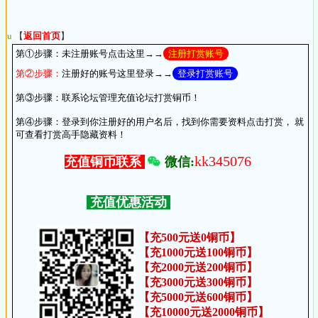
u
【
返回首页
】
第①步骤：
未注册账号点击这里→→
注册打赏账号
第②步骤：
注册好的账号这里登录→→
登录打赏账号
第③步骤：
联系论坛管理充值论坛打赏铜币！
第④步骤：
登录到你注册好的用户名后，找到你需要资料点击打赏， 就
可查看打赏高手隐藏资料！
kk345076
微信:
充值铜币联系
充值优惠活动
【充500元送0铜币】
【充1000元送100铜币】
【充2000元送200铜币】
【充3000元送300铜币】
【充5000元送600铜币】
【充10000元送2000铜币】