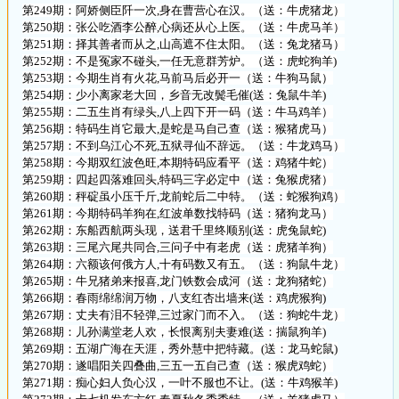
第249期：阿娇侧臣阡一次,身在曹营心在汉。（送：牛虎猪龙）
第250期：张公吃酒李公醉,心病还从心上医。（送：牛虎马羊）
第251期：择其善者而从之,山高遮不住太阳。（送：兔龙猪马）
第252期：不是冤家不碰头,一任无意群芳炉。（送：虎蛇狗羊)
第253期：今期生肖有火花,马前马后必开一（送：牛狗马鼠）
第254期：少小离家老大回，乡音无改鬓毛催(送：兔鼠牛羊)
第255期：二五生肖有绿头,八上四下开一码（送：牛马鸡羊）
第256期：特码生肖它最大,是蛇是马自己查（送：猴猪虎马）
第257期：不到乌江心不死,五狱寻仙不辞远。（送：牛龙鸡马）
第258期：今期双红波色旺,本期特码应看平（送：鸡猪牛蛇）
第259期：四起四落难回头,特码三字必定中（送：兔猴虎猪）
第260期：秤碇虽小压千斤,龙前蛇后二中特。（送：蛇猴狗鸡）
第261期：今期特码羊狗在,红波单数找特码（送：猪狗龙马）
第262期：东船西航两头现，送君千里终顺别(送：虎兔鼠蛇)
第263期：三尾六尾共同合,三问子中有老虎（送：虎猪羊狗）
第264期：六额该何俄方人,十有码数又有五。（送：狗鼠牛龙）
第265期：牛兄猪弟来报喜,龙门铁数会成河（送：龙狗猪蛇）
第266期：春雨绵绵润万物，八支红杏出墙来(送：鸡虎猴狗)
第267期：丈夫有泪不轻弹,三过家门而不入。（送：狗蛇牛龙）
第268期：儿孙满堂老人欢，长恨离别夫妻难(送：揣鼠狗羊)
第269期：五湖广海在天涯，秀外慧中把特藏。(送：龙马蛇鼠)
第270期：遂唱阳关四叠曲,三五一五自己查（送：猴虎鸡蛇）
第271期：痴心妇人负心汉，一叶不服也不让。(送：牛鸡猴羊)