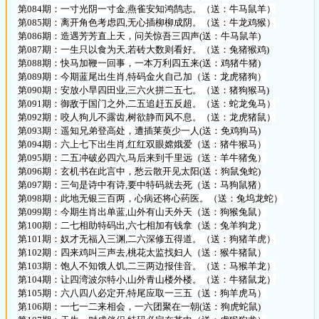
第084期：一寸光阴一寸金,燕雀安知鸿鹄志。（送：牛马鼠羊）
第085期：离开角色考虑四,无心插柳柳成阴。（送：牛龙鸡猴）
第086期：造遇芳芳直上天，问关惊吾三四声(送：牛马鼠羊)
第087期：一生只以食为天,若砖大数则看好。（送：兔猪猴鸡)
第088期：快马加鞭一回事，一本万利四五来(送：鸡猪牛猪)
第089期：今期蓝尾出生肖,特码金火自己加（送：龙虎猪狗）
第090期：安放小旱四田业,三六火拼二五七。（送：猪狗猴马)
第091期：御敌于国门之外,二五追赶五反超。（送：蛇龙兔马）
第092期：咬人狗儿不露齿,树欲静而风不息。（送：龙虎猪鼠）
第093期：遥知兄弟登高处，遭插莱萸少一人(送：免鸡狗马)
第094期：六上七下出生肖,红红双眼嫦娥爱（送：猪牛猴马）
第095期：二五冲破必四六,马后来到千里远（送：羊牛猪兔）
第096期：玄机书在此言中，愁云散开见太阳(送：狗鼠兔蛇)
第097期：三句是诗中有诗,要中特码就去死（送：马狗鼠猪）
第098期：此地无银三百两，心病还将心药医。（送：兔坞龙蛇）
第099期：今期生肖出单蓝,山外有山天外天（送：狗猴兔鼠）
第100期：二七相助特码出,六七相加有钱拿（送：兔羊狗龙）
第101期：奴才无福入三渊,二六深修五得道。（送：狗猪羊虎）
第102期：四来鸡叫三声去,桃花太监找妇人（送：猴牛猪鼠）
第103期：饱人不知饿人饥,二三两边报佳音。（送：马猴羊龙）
第104期：让四湾波尔特小,山外青山楼外楼。（送：牛猪鼠龙）
第105期：六八四八必定开,特尾应取一三五（送：狗羊虎马）
第106期：一七一二来相会，一六团聚在一朝(送：狗虎蛇鼠)