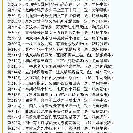
第202期：今期待会景色好,特码必定在一定（送：羊兔牛鼠）
第203期：敢问特码开多少,马上三下中间二（送：猪羊猴狗）
第204期：九九归一虎猴会,四六二四出特码（送：蛇鼠马猪）
第205期：双双对对今期来,特码可能是鼠蛇（送：狗龙蛇鸡）
第206期：罗汉本来爱单身，万紫千红艳阳天(送：狗龙兔蛇)
第207期：前是绿来后是蓝,三五连四合九开（送：猪马牛兔）
第208期：四六相冲克本期,牛兄猪弟来报喜（送：虎羊马兔）
第209期：一板三眼数九宫，有加无减数八卦(送：猪蛇狗鸡)
第210期：买个大码一生好,特码可能是马猪（送：龙兔鼠蛇）
第211期：快八接纳份额为，瓦罐不离井上破。(送：鼠猴虎牛)
第212期：和尚何事出真言，三宫六苑苍蝶舞(送：龙虎鼠鸡)
第213期：一举成名天下闻,赢钱料当家作主。（送：龙狗猪蛇)
第214期：立刻就四看哈开，道人放码观当天。(送：虎牛马蛇)
第215期：兵在精而不在多,人强马壮欺百性。（送：牛龙兔鼠）
第216期：三四今期定开来,四起四落难回头（送：羊兔蛇牛）
第217期：本期特码十和七,二七可作十四看（送：鸡兔鼠蛇）
第218期：夕料波深难着力，山穷水尽疑无路(送：羊马兔狗)
第219期：四零重开合六尾,二落差马后来追（送：马鸡牛猴）
第220期：二四六八有码出,天下兄弟归一物（送：龙狗鸡猴）
第221期：断塘流水池中乐,开头结尾定有局（送：兔马龙狗）
第222期：马前兔后三合狗,双双蓝波错不了（送：鸡兔虎羊）
第223期：朝中有人好做官,无可奈何花落去。（送：鼠羊虎猪）
第224期：羊前三六九中特,有人十元买码时（送：狗鼠羊猪）