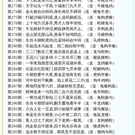
第272期：卡七机发东方红,春夏秋冬季季特。（送：羊猪虎马）
第273期：天字出头一字高,十谒朱门九不开。（送：牛猪兔鸡）
第274期：金火相合出特码,身长体壮不耕田（送：猪兔牛虎）
第275期：打破沙锅问到底,道人送码捌贰伍。（送：兔狗虎猴）
第276期：上十地方贝多芬,秀才人情半张纸。（送：蛇猪兔马）
第277期：不见棺材不掉泪,树欲静而风不止。（送：羊狗鼠虎)
第278期：这山望见那山高,燕雀不知鸿鹄志。（送：马猪狗兔）
第279期：生肖今期蛇虎鸡,红蓝特码在中间（送：马虎狗兔）
第280期：车如流水马如龙，四二独自暗中明。（送：兔狗羊猴）
第281期：三二门数在三更,最后落在蓝波上（送：龙马蛇狗）
第282期：五花八门必多得,十二生肖开三数（送：猴鼠猪狗）
第283期：一等奖我很坚强,墙里开花墙外香。（送：龙鸡猴牛)
第284期：出蓝出红防尾门,抓四带七开本期（送：蛇猴狗鸡）
第285期：今期想要中大奖,黄金定地有玄机（送：虎狗羊猴）
第286期：河中欲转千帆舞，池上荷花二三片(送：狗牛鸡狗)
第287期：两地同发带六归，踏破铁鞋无觅处。（送：兔猴狗鼠）
第288期：财神送来一与四,四二合六也无路（送：兔羊狗蛇）
第289期：一将功成万骨枯,三七不愿呆后面。（送：兔蛇曲句）
第290期：生肖今期双绿码,翻天覆地看牛羊（送：牛龙鸡猴）
第291期：六合人生一五追,胆小如猫不成事（送：猪马猴鼠）
第292期：单蓝生肖今期查,小心中奖二四六（送：兔鼠龙猪）
第293期：客人过七了就好,天下老鸦一般黑。（送：龙狗猪蛇）
第294期：鸡走前后牛跟来,四十风光乐有余（送：猪虎狗羊）
第295期：远水救不得近渴，师其意不泥其迹。(送：猴狗马蛇)