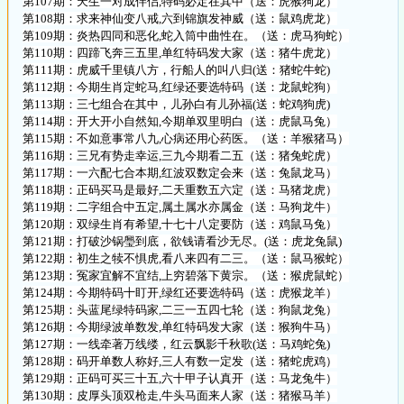
第107期：天生一对成伴侣,特码必定在其中（送：虎猴狗龙）
第108期：求来神仙变八戒,六到锦旗发神威（送：鼠鸡虎龙）
第109期：炎热四同和恶化,蛇入筒中曲性在。（送：虎马狗蛇）
第110期：四蹄飞奔三五里,单红特码发大家（送：猪牛虎龙）
第111期：虎威千里镇八方，行船人的叫八归(送：猪蛇牛蛇)
第112期：今期生肖定蛇马,红绿还要选特码（送：龙鼠蛇狗）
第113期：三七组合在其中，儿孙白有儿孙福(送：蛇鸡狗虎)
第114期：开大开小自然知,今期单双里明白（送：虎鼠马兔）
第115期：不如意事常八九,心病还用心药医。（送：羊猴猪马）
第116期：三兄有势走幸运,三九今期看二五（送：猪兔蛇虎）
第117期：一六配七合本期,红波双数定会来（送：兔鼠龙马）
第118期：正码买马是最好,二天重数五六定（送：马猪龙虎）
第119期：二字组合中五定,属土属水亦属金（送：马狗龙牛）
第120期：双绿生肖有希望,十七十八定要防（送：鸡鼠马兔）
第121期：打破沙锅璺到底，欲钱请看沙无尽。(送：虎龙兔鼠)
第122期：初生之犊不惧虎,看八来四有二三。（送：鼠马猴蛇）
第123期：冤家宜解不宜结,上穷碧落下黄宗。（送：猴虎鼠蛇）
第124期：今期特码十盯开,绿红还要选特码（送：虎猴龙羊）
第125期：头蓝尾绿特码家,二三一五四七轮（送：狗鼠龙兔）
第126期：今期绿波单数发,单红特码发大家（送：猴狗牛马）
第127期：一线牵著万线缕，红云飘影千秋歌(送：马鸡蛇兔)
第128期：码开单数人称好,三人有数一定发（送：猪蛇虎鸡）
第129期：正码可买三十五,六十甲子认真开（送：马龙兔牛）
第130期：皮厚头顶双枪走,牛头马面来人家（送：猪猴马羊）