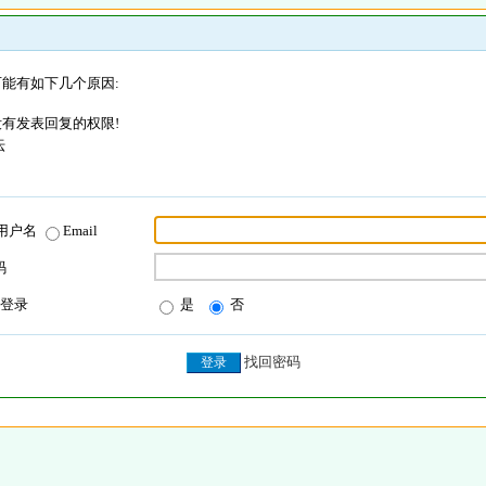
能有如下几个原因:
有发表回复的权限!
坛
用户名
Email
码
登录
是
否
找回密码